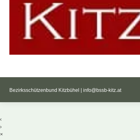
Bezirksschützenbund Kitzbühel |
info@bssb-kitz.at
‹
›
×