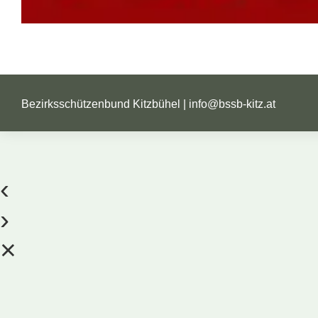
Bezirksschützenbund Kitzbühel |
info@bssb-kitz.at
‹
›
×