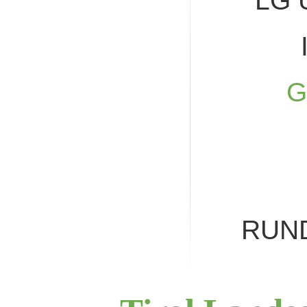
LG 
G
RUN