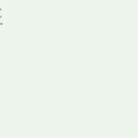
‹
›
×