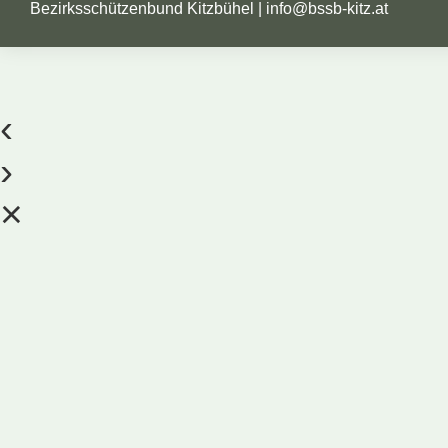
Bezirksschützenbund Kitzbühel |
info@bssb-kitz.at
‹
›
×