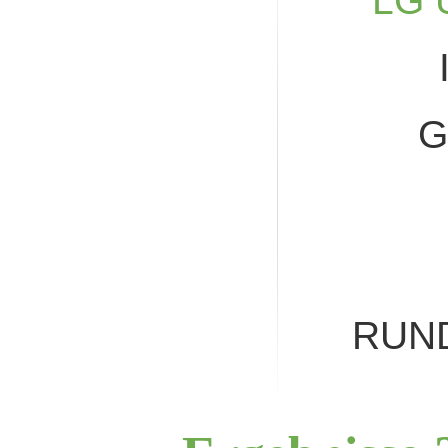
LG 
G
RUN