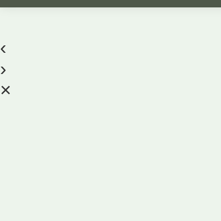
‹
›
×