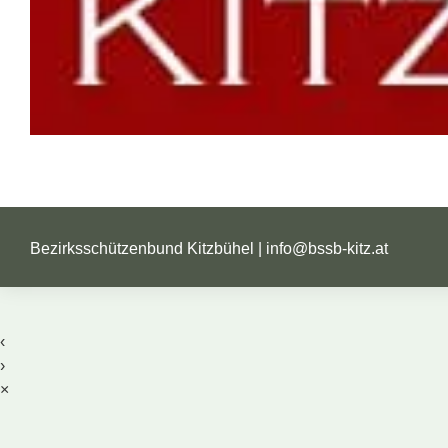
Bezirksschützenbund Kitzbühel |
info@bssb-kitz.at
‹
›
×