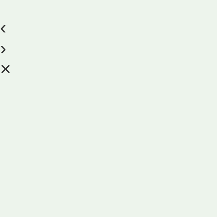
‹
›
×